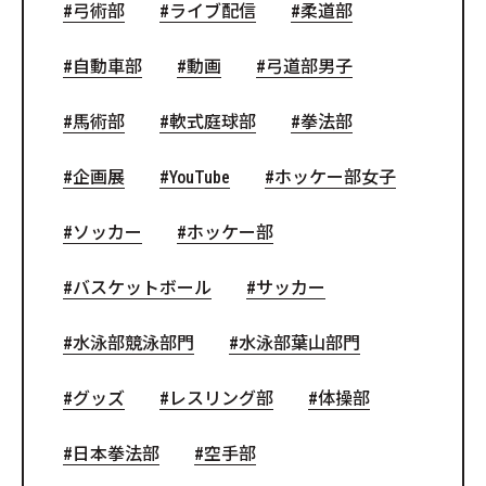
弓術部
ライブ配信
柔道部
自動車部
動画
弓道部男子
馬術部
軟式庭球部
拳法部
企画展
YouTube
ホッケー部女子
ソッカー
ホッケー部
バスケットボール
サッカー
水泳部競泳部門
水泳部葉山部門
グッズ
レスリング部
体操部
日本拳法部
空手部